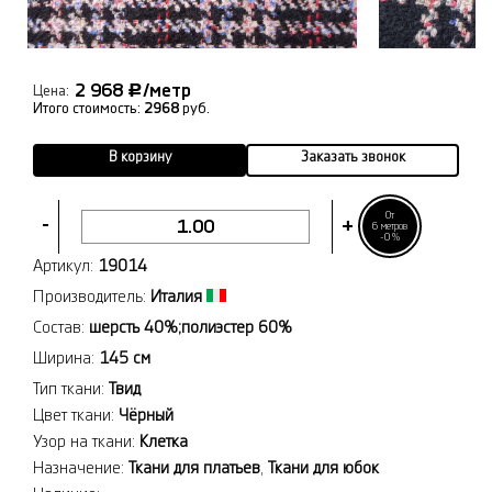
2 968
/метр
Р
Цена:
Итого стоимость:
2968
руб.
В корзину
Заказать звонок
От
-
+
6 метров
-0%
Артикул:
19014
Производитель:
Италия
Состав:
шерсть 40%;полиэстер 60%
Ширина:
145 см
Тип ткани:
Твид
Цвет ткани:
Чёрный
Узор на ткани:
Клетка
Назначение:
Ткани для платьев
,
Ткани для юбок