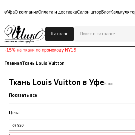
Уфа
О компании
Оплата и доставка
Салон штор
Блог
Калькулято
Каталог
-15% на ткани по промокоду NY15
Главная
Ткань Louis Vuitton
Ткань Louis Vuitton в Уфе
6 тов.
Показать все
Цена