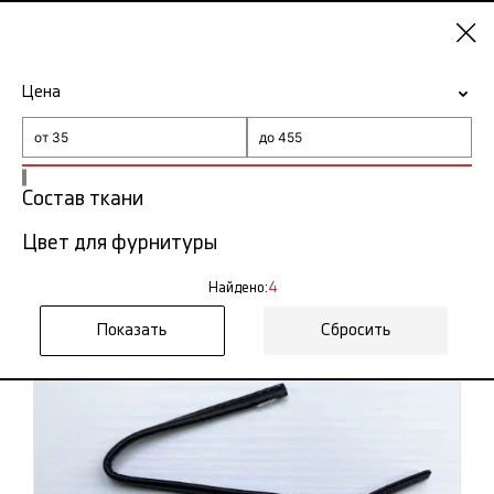
Уфа
Цена
-15% на ткани по промокоду NY15
Главная
Клеванты
Состав ткани
Цвет для фурнитуры
Клеванты в Уфе
4 тов.
Найдено:
4
Фильтр
Сортировка
Сбросить
Показать все